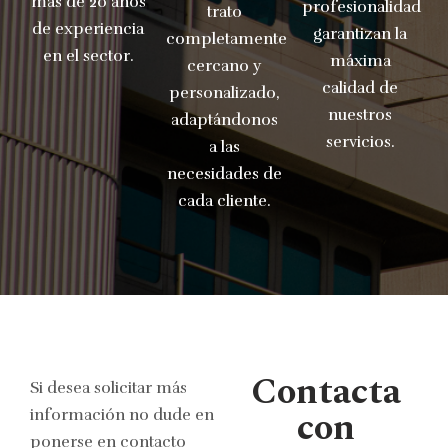
más de 20 años
profesionalidad
trato
de experiencia
garantizan la
completamente
en el sector.
máxima
cercano y
calidad de
personalizado,
nuestros
adaptándonos
servicios.
a las
necesidades de
cada cliente.
Contacta
Si desea solicitar más
con
información no dude en
ponerse en contacto