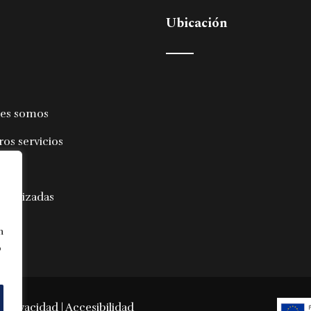
Ubicación
es somos
ros servicios
iales
 realizadas
ctar
n
o
y Privacidad
|
Accesibilidad