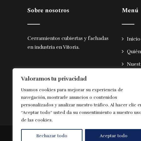
Sobre nosotros
Menú
Cerramientos cubiertas y fachadas
Inicio
en industria en Vitoria
.
Quién
Nuest
Mater
Valoramos tu privacidad
Obras
Usamos cookies para mejorar su experiencia de
navegación, mostrarle anuncios o contenidos
Conta
personalizados y analizar nuestro tráfico. Al hacer clic e
“Aceptar todo” usted da su consentimiento a nuestro us
de las cookies.
Rechazar todo
Aceptar todo
© Copyright 2025 | Euskocubiertas |
Aviso legal 