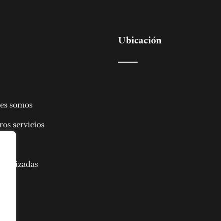
Ubicación
es somos
os servicios
iales
 realizadas
ctar